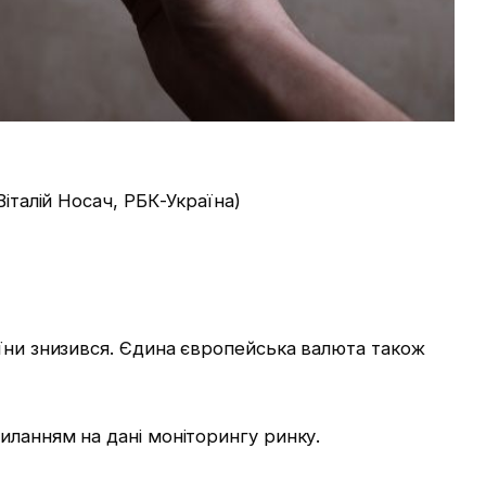
Віталій Носач, РБК-Україна)
аїни знизився. Єдина європейська валюта також
иланням на дані моніторингу ринку.