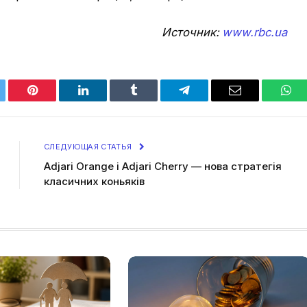
Источник:
www.rbc.ua
tter
Pinterest
LinkedIn
Tumblr
Telegram
Email
Wha
СЛЕДУЮЩАЯ СТАТЬЯ
Adjari Orange і Adjari Cherry — нова стратегія
класичних коньяків