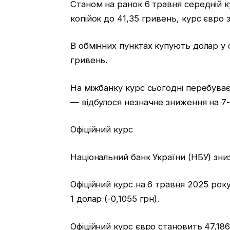
Станом на ранок 6 травня середній к
копійок до 41,35 гривень, курс євро
В обмінних пунктах купують долар у
гривень.
На міжбанку курс сьогодні перебуває 
— відбулося незначне зниження на 7-9
Офіційний курс
Національний банк України (НБУ) зниз
Офіційний курс на 6 травня 2025 року
1 долар (-0,1055 грн).
Офіційний курс євро становить 47,1868