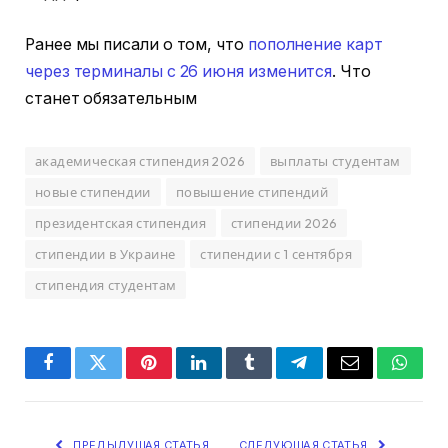
Ранее мы писали о том, что
пополнение карт
через терминалы с 26 июня изменится
. Что
станет обязательным
академическая стипендия 2026
выплаты студентам
новые стипендии
повышение стипендий
президентская стипендия
стипендии 2026
стипендии в Украине
стипендии с 1 сентября
стипендия студентам
Facebook
Twitter
Pinterest
LinkedIn
Tumblr
Telegram
Email
Whats
ПРЕДЫДУЩАЯ СТАТЬЯ
СЛЕДУЮЩАЯ СТАТЬЯ