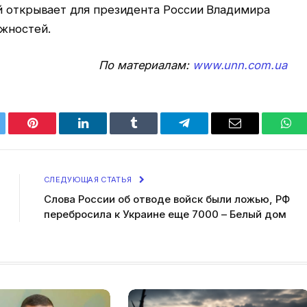
ый открывает для президента России Владимира
жностей.
По материалам:
www.unn.com.ua
tter
Pinterest
LinkedIn
Tumblr
Telegram
Email
Wha
СЛЕДУЮЩАЯ СТАТЬЯ
Слова России об отводе войск были ложью, РФ
перебросила к Украине еще 7000 – Белый дом