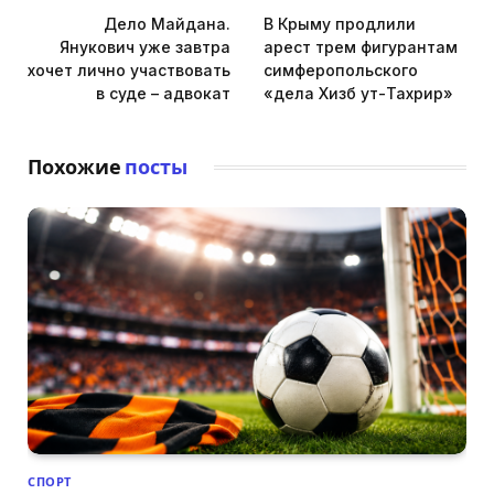
Дело Майдана.
В Крыму продлили
Янукович уже завтра
арест трем фигурантам
хочет лично участвовать
симферопольского
в суде – адвокат
«дела Хизб ут-Тахрир»
Похожие
посты
СПОРТ