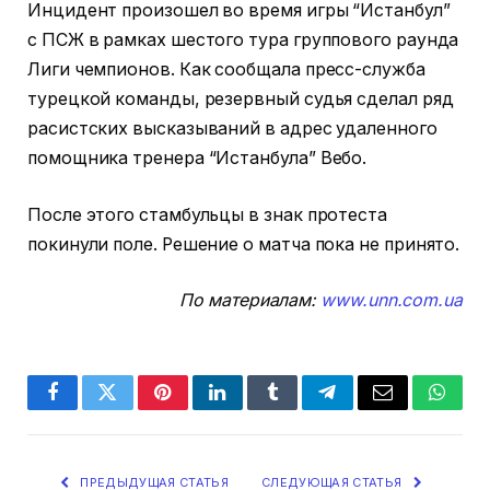
Инцидент произошел во время игры “Истанбул”
с ПСЖ в рамках шестого тура группового раунда
Лиги чемпионов. Как сообщала пресс-служба
турецкой команды, резервный судья сделал ряд
расистских высказываний в адрес удаленного
помощника тренера “Истанбула” Вебо.
После этого стамбульцы в знак протеста
покинули поле. Решение о матча пока не принято.
По материалам:
www.unn.com.ua
Facebook
Twitter
Pinterest
LinkedIn
Tumblr
Telegram
Email
Whats
ПРЕДЫДУЩАЯ СТАТЬЯ
СЛЕДУЮЩАЯ СТАТЬЯ