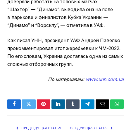
доверяли работать на топовых матчах
“Шахтер” — “Динамо”, выводила она на поле
в Харькове и финалистов Кубка Украины —
“Динамо” и “Ворсклу”, — отметила в УАФ.
Как писал УНН, президент УАФ Андрей Павелко
прокомментировал итог жеребьевки к ЧМ-2022.
По его словам, Украина досталась одна из самых
сложных отборочных групп.
По материалам:
www.unn.com.ua
Facebook
Twitter
Pinterest
LinkedIn
Tumblr
Telegram
Email
Whats
ПРЕДЫДУЩАЯ СТАТЬЯ
СЛЕДУЮЩАЯ СТАТЬЯ