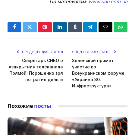
По материалам:
www.unn.com.ua
Facebook
Twitter
Pinterest
LinkedIn
Tumblr
Telegram
Email
Whats
ПРЕДЫДУЩАЯ СТАТЬЯ
СЛЕДУЮЩАЯ СТАТЬЯ
Секретарь СНБО о
Зеленский примет
«закрытии» телеканала
участие во
Прямой: Порошенко зря
Всеукраинском форуме
потратил деньги
«Украина 30.
Инфраструктура»
Похожие
посты