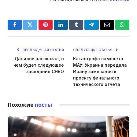
Facebook
Twitter
Pinterest
LinkedIn
Tumblr
Telegram
Email
Whats
ПРЕДЫДУЩАЯ СТАТЬЯ
СЛЕДУЮЩАЯ СТАТЬЯ
Данилов рассказал, о
Катастрофа самолета
чем будет следующее
МАУ: Украина передала
заседание СНБО
Ирану замечания к
проекту финального
технического отчета
Похожие
посты