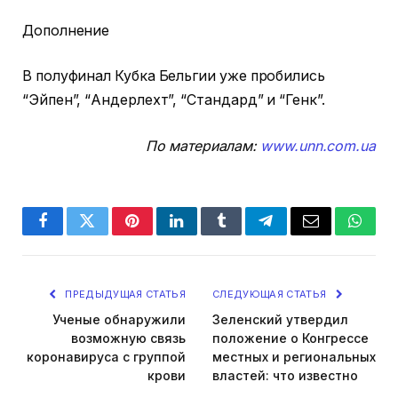
Дополнение
В полуфинал Кубка Бельгии уже пробились
“Эйпен”, “Андерлехт”, “Стандард” и “Генк”.
По материалам:
www.unn.com.ua
Facebook
Twitter
Pinterest
LinkedIn
Tumblr
Telegram
Email
Whats
ПРЕДЫДУЩАЯ СТАТЬЯ
СЛЕДУЮЩАЯ СТАТЬЯ
Ученые обнаружили
Зеленский утвердил
возможную связь
положение о Конгрессе
коронавируса с группой
местных и региональных
крови
властей: что известно