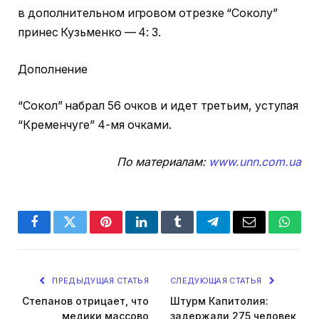
в дополнительном игровом отрезке “Соколу”
принес Кузьменко — 4: 3.
Дополнение
“Сокол” набрал 56 очков и идет третьим, уступая
“Кременчуге” 4-мя очками.
По материалам:
www.unn.com.ua
Facebook
Twitter
Pinterest
LinkedIn
Tumblr
Telegram
Email
Whats
ПРЕДЫДУЩАЯ СТАТЬЯ
СЛЕДУЮЩАЯ СТАТЬЯ
Степанов отрицает, что
Штурм Капитолия:
медики массово
задержали 275 человек,