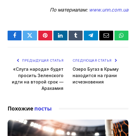
По материалам:
www.unn.com.ua
Facebook
Twitter
Pinterest
LinkedIn
Tumblr
Telegram
Email
Whats
ПРЕДЫДУЩАЯ СТАТЬЯ
СЛЕДУЮЩАЯ СТАТЬЯ
«Слуга народа» будет
Озеро Бугаз в Крыму
просить Зеленского
находится на грани
идти на второй срок —
исчезновения
Арахамия
Похожие
посты