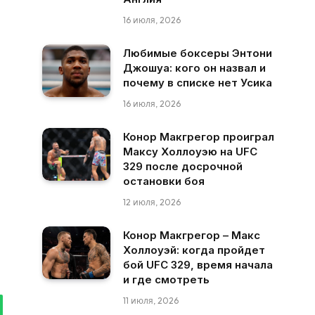
16 июля, 2026
Любимые боксеры Энтони
Джошуа: кого он назвал и
почему в списке нет Усика
16 июля, 2026
Конор Макгрегор проиграл
Максу Холлоуэю на UFC
329 после досрочной
остановки боя
12 июля, 2026
Конор Макгрегор – Макс
Холлоуэй: когда пройдет
бой UFC 329, время начала
и где смотреть
11 июля, 2026