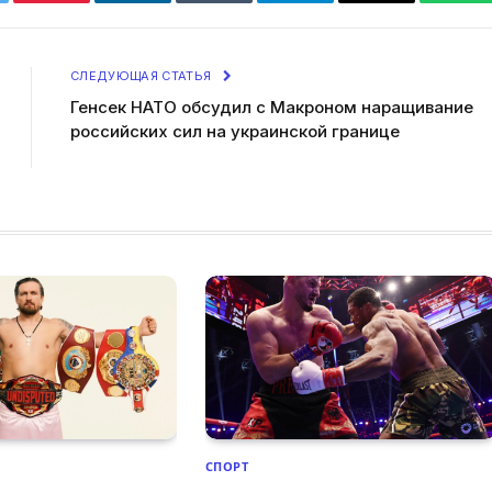
tter
Pinterest
LinkedIn
Tumblr
Telegram
Email
Wha
СЛЕДУЮЩАЯ СТАТЬЯ
Генсек НАТО обсудил с Макроном наращивание
российских сил на украинской границе
СПОРТ