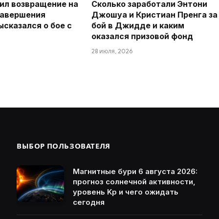
ил возвращение на
Сколько заработали Энтони
завершения
Джошуа и Кристиан Пренга за
ысказался о бое с
бой в Джидде и каким
оказался призовой фонд
28 июля, 2026
ВЫБОР ПОЛЬЗОВАТЕЛЯ
Магнитные бури 6 августа 2026:
прогноз солнечной активности,
уровень Kp и чего ожидать
сегодня