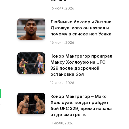
16 июля, 2026
Любимые боксеры Энтони
Джошуа: кого он назвал и
почему в списке нет Усика
16 июля, 2026
Конор Макгрегор проиграл
Максу Холлоуэю на UFC
329 после досрочной
остановки боя
12 июля, 2026
Конор Макгрегор – Макс
tsApp
Холлоуэй: когда пройдет
бой UFC 329, время начала
и где смотреть
11 июля, 2026