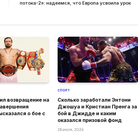
потока-2»: надеемся, что Европа усвоила урок
СПОРТ
ил возвращение на
Сколько заработали Энтони
завершения
Джошуа и Кристиан Пренга за
ысказался о бое с
бой в Джидде и каким
оказался призовой фонд
28 июля, 2026