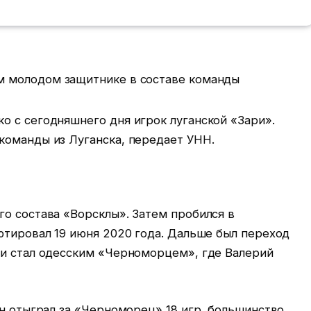
о с сегодняшнего дня игрок луганской «Зари».
команды из Луганска, передает УНН.
о состава «Ворсклы». Затем пробился в
ютировал 19 июня 2020 года. Дальше был переход
ии стал одесским «Черноморцем», где Валерий
он отыграл за «Черноморец» 18 игр, большинство