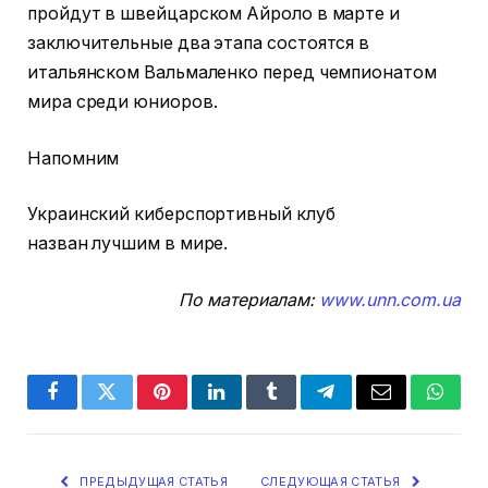
пройдут в швейцарском Айроло в марте и
заключительные два этапа состоятся в
итальянском Вальмаленко перед чемпионатом
мира среди юниоров.
Напомним
Украинский киберспортивный клуб
назван лучшим в мире.
По материалам:
www.unn.com.ua
Facebook
Twitter
Pinterest
LinkedIn
Tumblr
Telegram
Email
Whats
ПРЕДЫДУЩАЯ СТАТЬЯ
СЛЕДУЮЩАЯ СТАТЬЯ