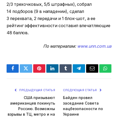
2/3 трехочковых, 5/5 штрафных), собрал
14 подборов (9 в нападении), сделал
3 перехвата, 2 передачи и 1 блок-шот, а ее
рейтинг эффективности составил впечатляющие
48 баллов.
По материалам:
www.unn.com.ua
Facebook
Twitter
Pinterest
LinkedIn
Tumblr
Telegram
Email
Whats
ПРЕДЫДУЩАЯ СТАТЬЯ
СЛЕДУЮЩАЯ СТАТЬЯ
США призывают
Байден провел
американцев покинуть
заседание Совета
Россию. Возможны
нацбезопасности по
взрывы в ТЦ, метро и на
Украине