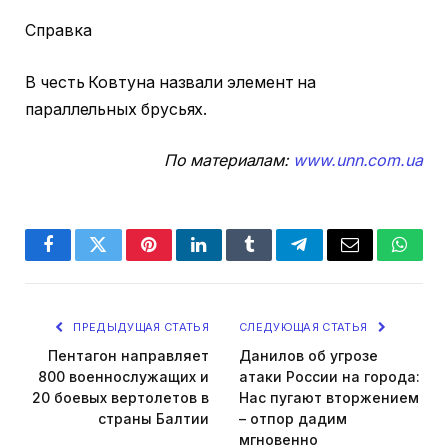
Справка
В честь Ковтуна назвали элемент на
параллельных брусьях.
По материалам:
www.unn.com.ua
Facebook
Twitter
Pinterest
LinkedIn
Tumblr
Telegram
Email
Whats
ПРЕДЫДУЩАЯ СТАТЬЯ
СЛЕДУЮЩАЯ СТАТЬЯ
Пентагон направляет
Данилов об угрозе
800 военнослужащих и
атаки России на города:
20 боевых вертолетов в
Нас пугают вторжением
страны Балтии
– отпор дадим
мгновенно