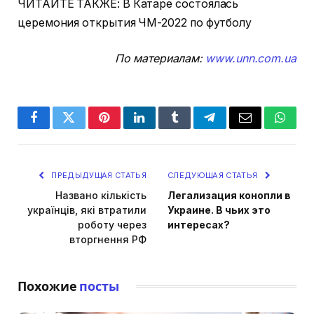
ЧИТАЙТЕ ТАКЖЕ: В Катаре состоялась
церемония открытия ЧМ-2022 по футболу
По материалам:
www.unn.com.ua
Facebook
Twitter
Pinterest
LinkedIn
Tumblr
Telegram
Email
Whats
ПРЕДЫДУЩАЯ СТАТЬЯ
СЛЕДУЮЩАЯ СТАТЬЯ
Названо кількість
Легализация конопли в
українців, які втратили
Украине. В чьих это
роботу через
интересах?
вторгнення РФ
Похожие
посты