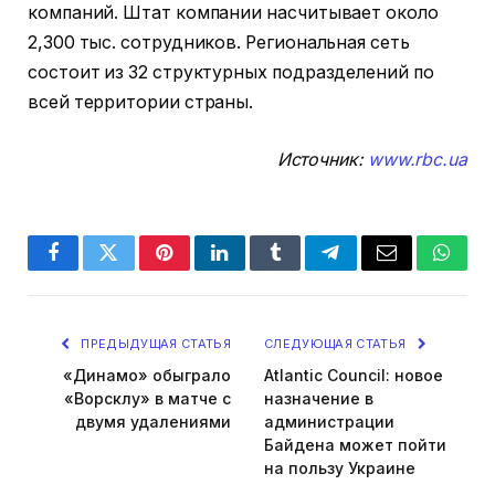
компаний. Штат компании насчитывает около
2,300 тыс. сотрудников. Региональная сеть
состоит из 32 структурных подразделений по
всей территории страны.
Источник:
www.rbc.ua
Facebook
Twitter
Pinterest
LinkedIn
Tumblr
Telegram
Email
Whats
ПРЕДЫДУЩАЯ СТАТЬЯ
СЛЕДУЮЩАЯ СТАТЬЯ
«Динамо» обыграло
Atlantic Council: новое
«Ворсклу» в матче с
назначение в
двумя удалениями
администрации
Байдена может пойти
на пользу Украине