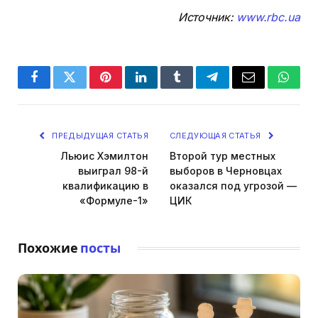
Источник:
www.rbc.ua
Facebook
Twitter
Pinterest
LinkedIn
Tumblr
Telegram
Email
Whats
ПРЕДЫДУЩАЯ СТАТЬЯ
СЛЕДУЮЩАЯ СТАТЬЯ
Льюис Хэмилтон
Второй тур местных
выиграл 98-й
выборов в Черновцах
квалификацию в
оказался под угрозой —
«Формуле-1»
ЦИК
Похожие
посты