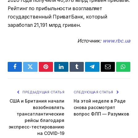
2020 года получили 40,978 млрд гривен прибыли.
Рейтинг по прибыльности возглавляет
государственный ПриватБанк, который
заработал 21,191 млрд гривен.
Источник:
www.rbc.ua
Facebook
Twitter
Pinterest
LinkedIn
Tumblr
Telegram
Email
Whats
ПРЕДЫДУЩАЯ СТАТЬЯ
СЛЕДУЮЩАЯ СТАТЬЯ
США и Британия начали
На этой неделе в Раде
возобновлять
снова рассмотрят
трансатлантические
вопрос ФЛП — Разумков
рейсы благодаря
экспресс-тестированию
на COVID-19