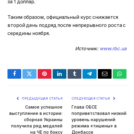
за 1 доллар.
Таким образом, официальный курс снижается
второй день подряд после непрерывного роста с
середины ноября.
Источник:
www.rbc.ua
Facebook
Twitter
Pinterest
LinkedIn
Tumblr
Telegram
Email
Whats
ПРЕДЫДУЩАЯ СТАТЬЯ
СЛЕДУЮЩАЯ СТАТЬЯ
Самое успешное
Глава ОБСЕ
выступление в истории:
поприветствовал низкий
сборная Украины
уровень нарушений
получила ряд медалей
режима «тишины» в
на ЧЕ по боксу
Донбассе