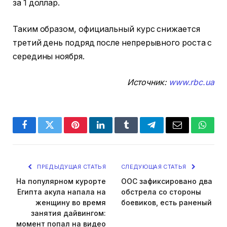
за 1 доллар.
Таким образом, официальный курс снижается
третий день подряд после непрерывного роста с
середины ноября.
Источник:
www.rbc.ua
Facebook
Twitter
Pinterest
LinkedIn
Tumblr
Telegram
Email
Whats
ПРЕДЫДУЩАЯ СТАТЬЯ
СЛЕДУЮЩАЯ СТАТЬЯ
На популярном курорте
ООС зафиксировано два
Египта акула напала на
обстрела со стороны
женщину во время
боевиков, есть раненый
занятия дайвингом:
момент попал на видео