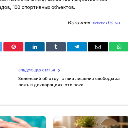
адов, 100 спортивных объектов.
Источник:
www.rbc.ua
tter
Pinterest
LinkedIn
Tumblr
Telegram
Email
Wha
СЛЕДУЮЩАЯ СТАТЬЯ
Зеленский об отсутствии лишения свободы за
ложь в декларациях: это пока