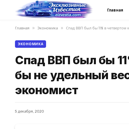
Главная
Главная
»
Экономика
»
Спад ВВП был бы 11% в четвертом 
ЭКОНОМИКА
Спад ВВП был бы 11
бы не удельный ве
экономист
5 декабря, 2020