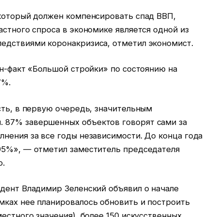
 который должен компенсировать спад ВВП,
астного спроса в экономике является одной из
едствиями коронакризиса, отметил экономист.
ан-факт «Большой стройки» по состоянию на
7%.
сть, в первую очередь, значительным
 87% завершенных объектов говорят сами за
нения за все годы независимости. До конца года
95%», — отметил заместитель председателя
о.
идент Владимир Зеленский объявил о начале
мках нее планировалось обновить и построить
местного значения), более 150 искусственных