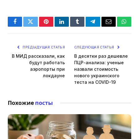
Facebook
Twitter
Pinterest
LinkedIn
Tumblr
Telegram
Email
Whats
ПРЕДЫДУЩАЯ СТАТЬЯ
СЛЕДУЮЩАЯ СТАТЬЯ
В МИД рассказали, как
В десятки раз дешевле
будут работать
ПЦР-анализа: ученые
аэропорты при
назвали стоимость
локдауне
нового украинского
теста на COVID-19
Похожие
посты