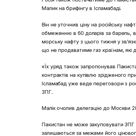
Малик на брифінгу в Ісламабаді.
Він не уточнив ціну на російську нафт
обмеженню в 60 доларів за барель, в
морську нафту з цього тижня у зв’язк
що не продаватиме газ країнам, які
«Їх уряд також запропонував Пакис
контрактів на купівлю зрідженого пр
Ісламабад уже веде переговори з р
ЗПГ.
Малік очолив делегацію до Москви 2
Пакистан не може закуповувати ЗПГ н
залишаються за межами його ціновог