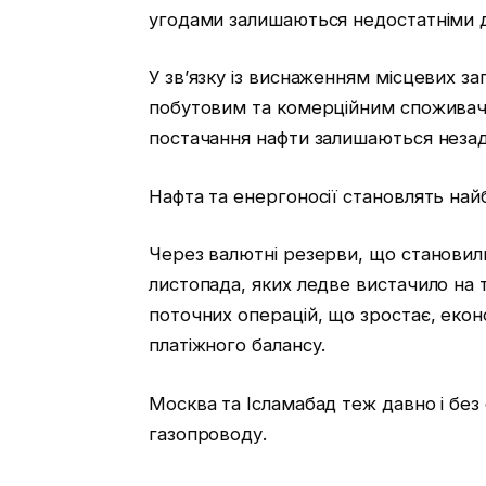
угодами залишаються недостатніми 
У зв’язку із виснаженням місцевих за
побутовим та комерційним споживач
постачання нафти залишаються незад
Нафта та енергоносії становлять най
Через валютні резерви, що становили
листопада, яких ледве вистачило на т
поточних операцій, що зростає, еконо
платіжного балансу.
Москва та Ісламабад теж давно і бе
газопроводу.