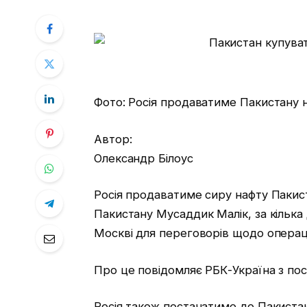
Фото: Росія продаватиме Пакистану н
Автор:
Олександр Білоус
Росія продаватиме сиру нафту Пакист
Пакистану Мусаддик Малік, за кілька 
Москві для переговорів щодо операці
Про це повідомляє РБК-Україна з пос
Росія також постачатиме до Пакистан