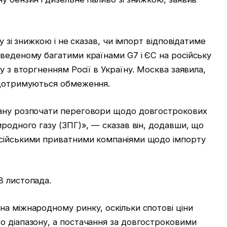
у зі знижкою і не сказав, чи імпорт відповідатиме
веденому багатими країнами G7 і ЄС на російську
у з вторгненням Росії в Україну. Москва заявила,
 дотримуються обмеження.
тану розпочати переговори щодо довгострокових
иродного газу (ЗПГ)», — сказав він, додавши, що
осійськими приватними компаніями щодо імпорту
8 листопада.
а міжнародному ринку, оскільки спотові ціни
о діапазону, а постачання за довгостроковими