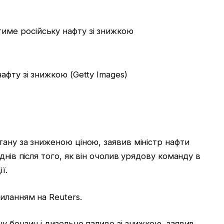
афту зі знижкою (Getty Images)
ану за зниженою ціною, заявив міністр нафти
днів після того, як він очолив урядову команду в
ї.
иланням на Reuters.
у бензин і дизельне паливо зі знижкою, заявив