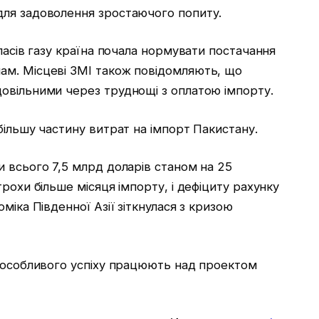
для задоволення зростаючого попиту.
пасів газу країна почала нормувати постачання
ам. Місцеві ЗМІ також повідомляють, що
овільними через труднощі з оплатою імпорту.
більшу частину витрат на імпорт Пакистану.
 всього 7,5 млрд доларів станом на 25
рохи більше місяця імпорту, і дефіциту рахунку
міка Південної Азії зіткнулася з кризою
з особливого успіху працюють над проектом