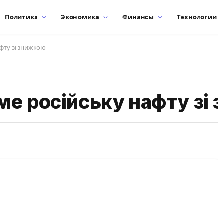
Политика
Экономика
Финансы
Технологии
фту зі знижкою
ме російську нафту зі