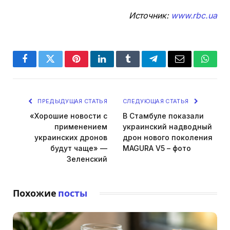
Источник:
www.rbc.ua
Facebook
Twitter
Pinterest
LinkedIn
Tumblr
Telegram
Email
Whats
ПРЕДЫДУЩАЯ СТАТЬЯ
СЛЕДУЮЩАЯ СТАТЬЯ
«Хорошие новости с
В Стамбуле показали
применением
украинский надводный
украинских дронов
дрон нового поколения
будут чаще» —
MAGURA V5 – фото
Зеленский
Похожие
посты