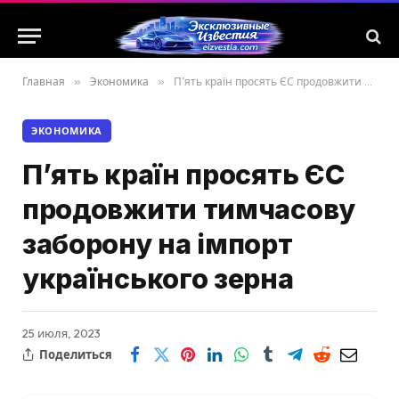
Главная
»
Экономика
»
П’ять країн просять ЄС продовжити тимчасову заборону на імпорт українського зерна
ЭКОНОМИКА
П’ять країн просять ЄС
продовжити тимчасову
заборону на імпорт
українського зерна
25 июля, 2023
Поделиться