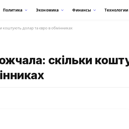
Политика
Экономика
Финансы
Технологии
и коштують долар та євро в обмінниках
рожчала: скільки кошт
мінниках