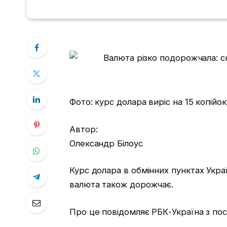
Фото: курс долара виріс на 15 копійок
Автор:
Олександр Білоус
Курс долара в обмінних пунктах Укр
валюта також дорожчає.
Про це повідомляє РБК-Україна з пос