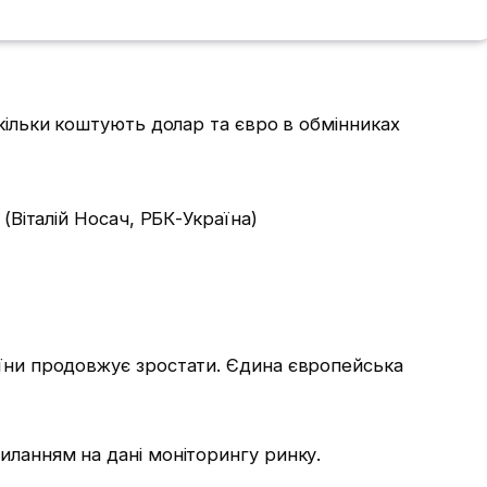
 (Віталій Носач, РБК-Україна)
аїни продовжує зростати. Єдина європейська
иланням на дані моніторингу ринку.