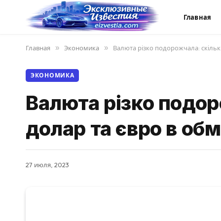
Главная
Главная
»
Экономика
»
Валюта різко подорожчала: скільк
ЭКОНОМИКА
Валюта різко подо
долар та євро в об
27 июля, 2023