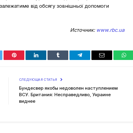
 залежатиме від обсягу зовнішньої допомоги
Источник:
www.rbc.ua
tter
Pinterest
LinkedIn
Tumblr
Telegram
Email
Wha
СЛЕДУЮЩАЯ СТАТЬЯ
Бундесвер якобы недоволен наступлением
ВСУ. Британия: Несправедливо, Украине
виднее