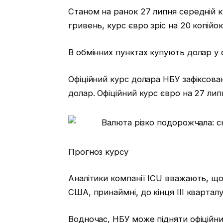
Станом на ранок 27 липня середній ку
гривень, курс євро зріс на 20 копійок
В обмінних пунктах купують долар у с
Офіційний курс долара НБУ зафіксова
долар. Офіційний курс євро на 27 лип
Прогноз курсу
Аналітики компанії ICU вважають, що
США, принаймні, до кінця III квартал
Водночас, НБУ може підняти офіційни