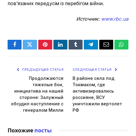
пов’язаних передусім із перебігом війни.
Источник:
www.rbc.ua
Facebook
Twitter
Pinterest
LinkedIn
Tumblr
Telegram
Email
Whats
ПРЕДЫДУЩАЯ СТАТЬЯ
СЛЕДУЮЩАЯ СТАТЬЯ
Продолжаются
В районе села под
тяжелые бои,
Токмаком, где
инициатива на нашей
активизировались
стороне: Залужный
россияне, ВСУ
обсудил наступление с
уничтожили вертолет
генералом Милли
РФ
Похожие
посты