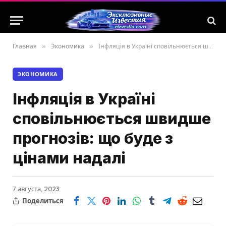
Главная
»
Экономика
»
Інфляція в Україні сповільнюється швидше прогнозів: що буде з цінами надалі
ЭКОНОМИКА
Інфляція в Україні
сповільнюється швидше
прогнозів: що буде з
цінами надалі
7 августа, 2023
Поделиться