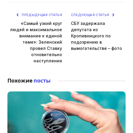
ПРЕДЫДУЩАЯ СТАТЬЯ
СЛЕДУЮЩАЯ СТАТЬЯ
«Самый узкий круг
СБУ задержала
людей и максимальное
депутата из
внимание к единой
Кропивницкого по
теме»: Зеленский
подозрению в
провел Ставку
вымогательстве – фото
отновительно
наступления
Похожие
посты