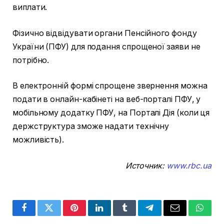
виплати.
Фізично відвідувати органи Пенсійного фонду
України (ПФУ) для подання спрощеної заяви не
потрібно.
В електронній формі спрощене звернення можна
подати в онлайн-кабінеті на веб-порталі ПФУ, у
мобільному додатку ПФУ, на Порталі Дія (коли ця
держструктура зможе надати технічну
можливість).
Источник:
www.rbc.ua
Facebook
Twitter
Pinterest
LinkedIn
Tumblr
Telegram
Email
Whats