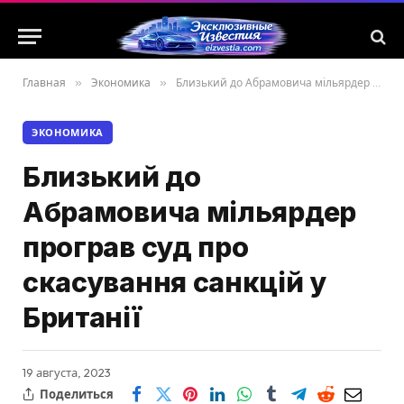
Главная
»
Экономика
»
Близький до Абрамовича мільярдер програв суд про скасування санкцій у Британії
ЭКОНОМИКА
Близький до
Абрамовича мільярдер
програв суд про
скасування санкцій у
Британії
19 августа, 2023
Поделиться