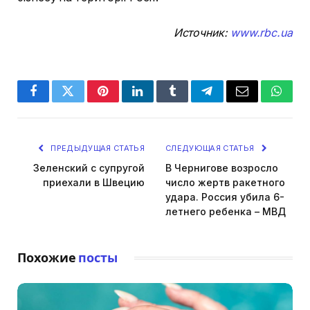
Источник:
www.rbc.ua
Facebook
Twitter
Pinterest
LinkedIn
Tumblr
Telegram
Email
Whats
ПРЕДЫДУЩАЯ СТАТЬЯ
СЛЕДУЮЩАЯ СТАТЬЯ
Зеленский с супругой
В Чернигове возросло
приехали в Швецию
число жертв ракетного
удара. Россия убила 6-
летнего ребенка – МВД
Похожие
посты