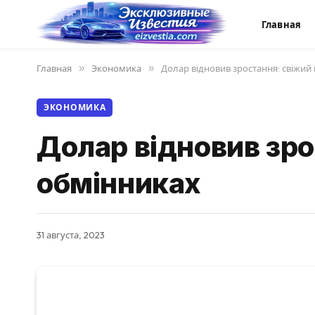
Главная
Главная
»
Экономика
»
Долар відновив зростання: свіжий
ЭКОНОМИКА
Долар відновив зро
обмінниках
31 августа, 2023