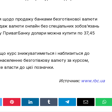
я щодо продажу банками безготівкової валюти
даж валюти онлайн без спеціальних зобов’язань
 у ПриватБанку долари можна купити по 37,45
 що курс знижуватиметься і наблизиться до
 населенню безготівкову валюту за курсом,
 впасти до цієї позначки.
Источник:
www.rbc.ua
tter
Pinterest
LinkedIn
Tumblr
Telegram
Email
Wha