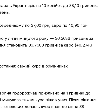
ра в Україні зріс на 10 копійок до 38,10 гривень,
вень.
середньому по 37,60 грн, євро по 40,90 грн.
но у липні минулого року — 36,5686 гривень за
пня становить 39,7903 гривні за євро (+0,2743
серпня подорожчав приблизно на 1 гривню до
і минулого тижня курс пішов униз. Після рішення
готівкових доларів курс впав до рівня 38