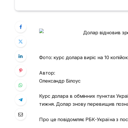
Фото: курс долара виріс на 10 копійок
Автор:
Олександр Білоус
Курс долара в обмінних пунктах Укра
тижня. Долар знову перевищив позна
Про це повідомляє РБК-Україна з пос