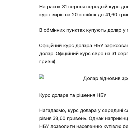
На ранок 31 серпня середній курс дола
курс виріс на 20 копійок до 41,60 гри
В обмінних пунктах купують долар у 
Офіційний курс долара НБУ зафіксова
долар. Офіційний курс євро на 31 сер
гривні).
Курс долара та рішення НБУ
Нагадаємо, курс долара у середині 
рівня 38,60 гривень. Однак наприкінц
НБУ дозволити населенню купівлю без