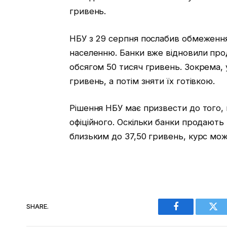
гривень.
НБУ з 29 серпня послабив обмеженн
населенню. Банки вже відновили про
обсягом 50 тисяч гривень. Зокрема,
гривень, а потім зняти їх готівкою.
Рішення НБУ має призвести до того,
офіційного. Оскільки банки продають
близьким до 37,50 гривень, курс може
SHARE.
Facebook
Twi