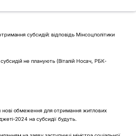
убсидій не планують (Віталій Носач, РБК-
и нові обмеження для отримання житлових
джеті-2024 на субсидії будуть.
ланням на заяву заступниці міністра соціальної