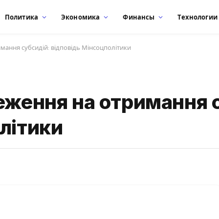
Политика
Экономика
Финансы
Технологии
мання субсидій: відповідь Мінсоцполітики
еження на отримання 
літики