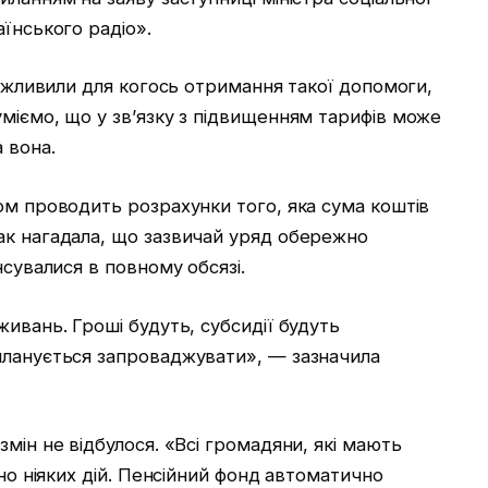
аїнського радіо».
можливили для когось отримання такої допомоги,
міємо, що у зв’язку з підвищенням тарифів може
 вона.
ом проводить розрахунки того, яка сума коштів
ак нагадала, що зазвичай уряд обережно
нсувалися в повному обсязі.
живань. Гроші будуть, субсидії будуть
планується запроваджувати», — зазначила
мін не відбулося. «Всі громадяни, які мають
бно ніяких дій. Пенсійний фонд автоматично