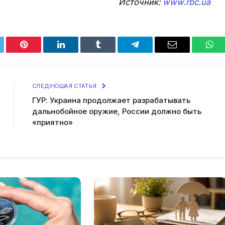
Источник:
www.rbc.ua
tter
Pinterest
LinkedIn
Tumblr
Telegram
Email
Wha
СЛЕДУЮЩАЯ СТАТЬЯ
ГУР: Украина продолжает разрабатывать
дальнобойное оружие, России должно быть
«приятно»