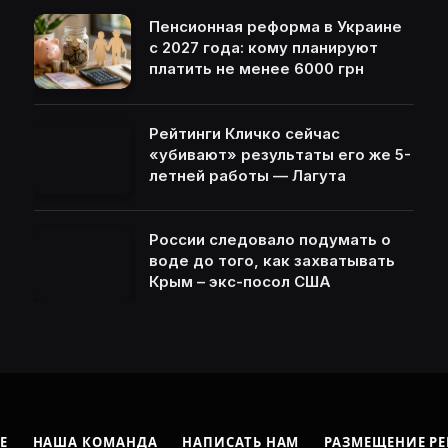
Пенсионная реформа в Украине
с 2027 года: кому планируют
платить не менее 6000 грн
Рейтинги Кличко сейчас
«убивают» результаты его же 5-
летней работы — Лагута
России следовало подумать о
воде до того, как захватывать
Крым – экс-посол США
Е
НАША КОМАНДА
НАПИСАТЬ НАМ
РАЗМЕЩЕНИЕ Р