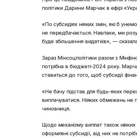
політики Дарини Марчак в ефірі «Укр
«По субсидіях ніяких змін, які б уне
не передбачається. Навпаки, ми розу
буде збільшення видатків», — сказала
Зараз Мінсоцполітики разом з Мінфін
потрібна в бюджеті-2024 року. Марч
ставиться до того, щоб субсидії фіна
«Не бачу підстав для будь-яких пере
виплачуватися. Ніяких обмежень не 
чиновниця.
Щодо механізму виплат також ніяких з
оформлені субсидії, від них не потрі