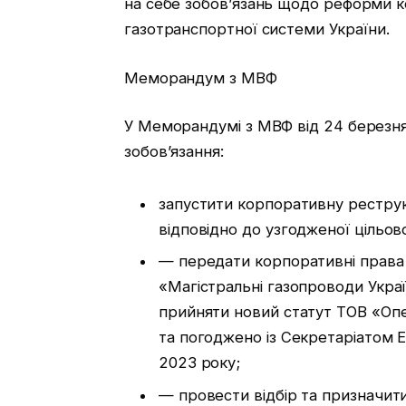
на себе зобов’язань щодо реформи 
газотранспортної системи України.
Меморандум з МВФ
У Меморандумі з МВФ від 24 березня
зобов’язання:
запустити корпоративну рестру
відповідно до узгодженої цільов
— передати корпоративні права
«Магістральні газопроводи Украї
прийняти новий статут ТОВ «Оп
та погоджено із Секретаріатом 
2023 року;
— провести відбір та призначи