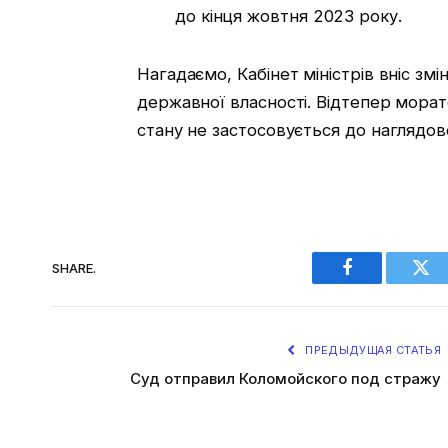
до кінця жовтня 2023 року.
Нагадаємо, Кабінет міністрів вніс зм
державної власності. Відтепер морат
стану не застосовується до наглядо
SHARE.
Facebook
Twi
ПРЕДЫДУЩАЯ СТАТЬЯ
Суд отправил Коломойского под стражу