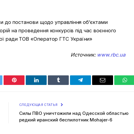
іни до постанови щодо управління об’єктами
орій на проведення конкурсів під час воєнного
вої ради ТОВ «Оператор ГТС України»
Источник:
www.rbc.ua
tter
Pinterest
LinkedIn
Tumblr
Telegram
Email
Wha
СЛЕДУЮЩАЯ СТАТЬЯ
Силы ПВО уничтожили над Одесской областью
редкий иранский беспилотник Mohajer-6