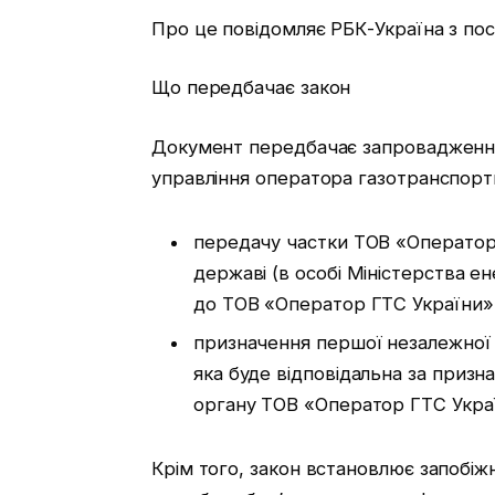
Про це повідомляє РБК-Україна з по
Що передбачає закон
Документ передбачає запровадження
управління оператора газотранспорт
передачу частки ТОВ «Оператор
державі (в особі Міністерства 
до ТОВ «Оператор ГТС України»
призначення першої незалежної 
яка буде відповідальна за призн
органу ТОВ «Оператор ГТС Укра
Крім того, закон встановлює запобіж