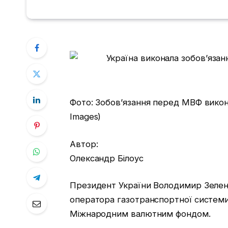
Фото: Зобов’язання перед МВФ викон
Images)
Автор:
Олександр Білоус
Президент України Володимир Зеленс
оператора газотранспортної системи
Міжнародним валютним фондом.