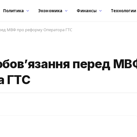
Политика
Экономика
Финансы
Технологии
еред МВФ про реформу Оператора ГТС
обов’язання перед МВ
а ГТС