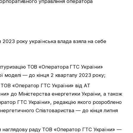
корпоративного управління оператора
 2023 року українська влада взяла на себе
ктуризацію ТОВ «Оператора ГТС України»
ої моделі — до кінця 2 кварталу 2023 року;
 ТОВ «Оператор ГТС України» від АТ
ни» до Міністерства енергетики України, а також
ератор ГТС України», редакцію якого розроблено
Енергетичного Співтовариства — до кінця липня
ти наглядову раду ТОВ «Оператор ГТС України» —