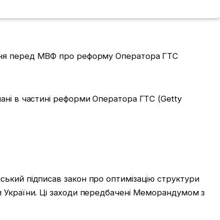
ані в частині реформи Оператора ГТС (Getty
ький підписав закон про оптимізацію структури
 України. Ці заходи передбачені Меморандумом з