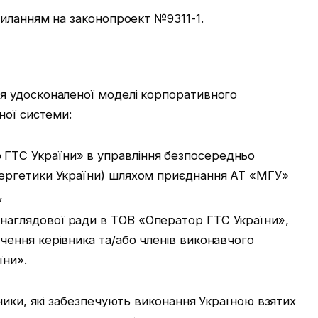
силанням на законопроект №9311-1.
 удосконаленої моделі корпоративного
ної системи:
 ГТС України» в управління безпосередньо
енергетики України) шляхом приєднання АТ «МГУ»
,
наглядової ради в ТОВ «Оператор ГТС України»,
ачення керівника та/або членів виконавчого
їни».
ники, які забезпечують виконання Україною взятих