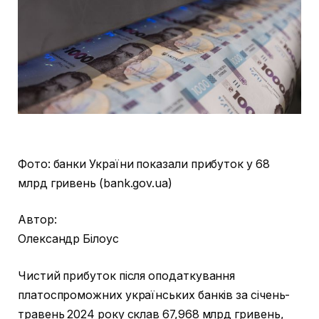
Фото: банки України показали прибуток у 68
млрд гривень (bank.gov.
ua)
Автор:
Олександр Білоус
Чистий прибуток після оподаткування
платоспроможних українських банків за січень-
травень 2024 року склав 67,968 млрд гривень,