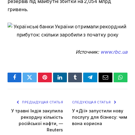
резервів під майбутні збитки на 2,054 млрд
гривень.
Источник:
www.rbc.ua
Facebook
Twitter
Pinterest
LinkedIn
Tumblr
Telegram
Email
Whats
ПРЕДЫДУЩАЯ СТАТЬЯ
СЛЕДУЮЩАЯ СТАТЬЯ
У травні Індія закупила
У «Дії» запустили нову
рекордну кількість
послугу для бізнесу: чим
російської нафти, —
вона корисна
Reuters