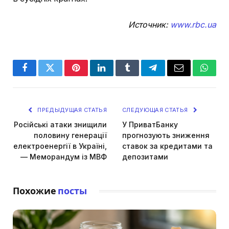
Источник:
www.rbc.ua
Facebook
Twitter
Pinterest
LinkedIn
Tumblr
Telegram
Email
Whats
ПРЕДЫДУЩАЯ СТАТЬЯ
СЛЕДУЮЩАЯ СТАТЬЯ
Російські атаки знищили
У ПриватБанку
половину генерації
прогнозують зниження
електроенергії в Україні,
ставок за кредитами та
— Меморандум із МВФ
депозитами
Похожие
посты