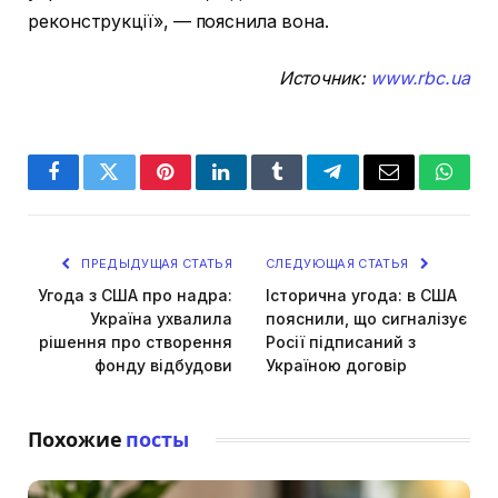
реконструкції», — пояснила вона.
Источник:
www.rbc.ua
Facebook
Twitter
Pinterest
LinkedIn
Tumblr
Telegram
Email
Whats
ПРЕДЫДУЩАЯ СТАТЬЯ
СЛЕДУЮЩАЯ СТАТЬЯ
Угода з США про надра:
Історична угода: в США
Україна ухвалила
пояснили, що сигналізує
рішення про створення
Росії підписаний з
фонду відбудови
Україною договір
Похожие
посты