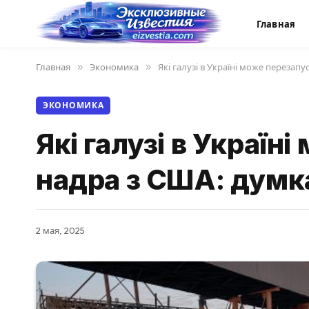
Главная
Главная
»
Экономика
»
Які галузі в Україні може перезап
ЭКОНОМИКА
Які галузі в Україн
надра з США: думк
2 мая, 2025