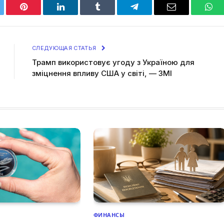
tter
Pinterest
LinkedIn
Tumblr
Telegram
Email
Wha
СЛЕДУЮЩАЯ СТАТЬЯ
Трамп використовує угоду з Україною для
зміцнення впливу США у світі, — ЗМІ
ФИНАНСЫ