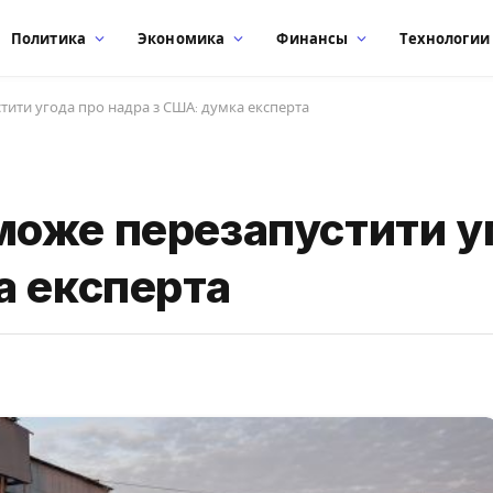
Политика
Экономика
Финансы
Технологии
устити угода про надра з США: думка експерта
і може перезапустити у
а експерта