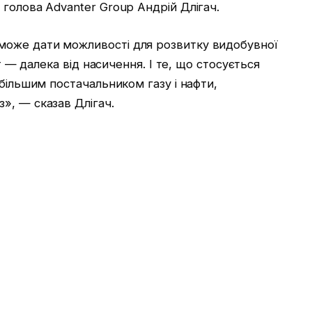
голова Advanter Group Андрій Длігач.
оже дати можливості для розвитку видобувної
ет — далека від насичення. І те, що стосується
йбільшим постачальником газу і нафти,
», — сказав Длігач.