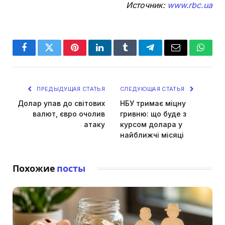
Источник:
www.rbc.ua
Facebook
Twitter
Pinterest
LinkedIn
Tumblr
Telegram
Email
Whats
ПРЕДЫДУЩАЯ СТАТЬЯ
СЛЕДУЮЩАЯ СТАТЬЯ
Долар упав до світових
НБУ тримає міцну
валют, євро очолив
гривню: що буде з
атаку
курсом долара у
найближчі місяці
Похожие
посты