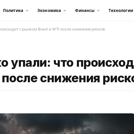
Политика
Экономика
Финансы
Технологии
роисходит с рынком Brent и WTI после снижения рисков
о упали: что происход
 после снижения риск