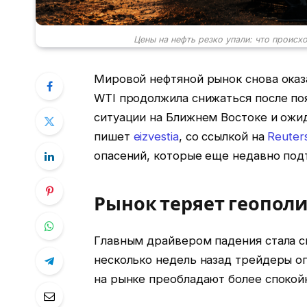
Цены на нефть резко упали: что происх
Мировой нефтяной рынок снова оказа
WTI продолжила снижаться после по
ситуации на Ближнем Востоке и ожид
пишет
eizvestia
, со ссылкой на
Reuter
опасений, которые еще недавно под
Рынок теряет геопол
Главным драйвером падения стала с
несколько недель назад трейдеры оп
на рынке преобладают более спокой