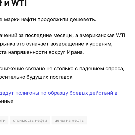
t и WTI
е марки нефти продолжили дешеветь.
ачений за последние месяцы, а американская WTI
 рынка это означает возвращение к уровням,
ста напряженности вокруг Ирана.
снижение связано не столько с падением спроса,
осительно будущих поставок.
адут полигоны по образцу боевых действий в
енные
фти
стоимость нефти
цены на нефть