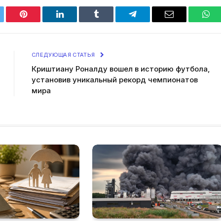
tter
Pinterest
LinkedIn
Tumblr
Telegram
Email
Wha
СЛЕДУЮЩАЯ СТАТЬЯ
Криштиану Роналду вошел в историю футбола,
установив уникальный рекорд чемпионатов
мира