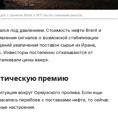
одит с рынком Brent и WTI после снижения рисков
лся под давлением. Стоимость нефти Brent и
явления сигналов о возможной стабилизации
аний увеличения поставок сырья из Ирана,
s
. Инвесторы постепенно отказываются от
талкивали цены вверх.
итическую премию
итуация вокруг Ормузского пролива. Если еще
асались перебоев с поставками нефти, то сейчас
ные настроения.