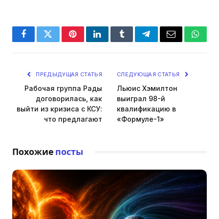
Facebook
Twitter
Pinterest
LinkedIn
Tumblr
Telegram
Email
Whats
ПРЕДЫДУЩАЯ СТАТЬЯ
СЛЕДУЮЩАЯ СТАТЬЯ
Рабочая группа Рады
Льюис Хэмилтон
договорилась, как
выиграл 98-й
выйти из кризиса с КСУ:
квалификацию в
что предлагают
«Формуле-1»
Похожие
посты