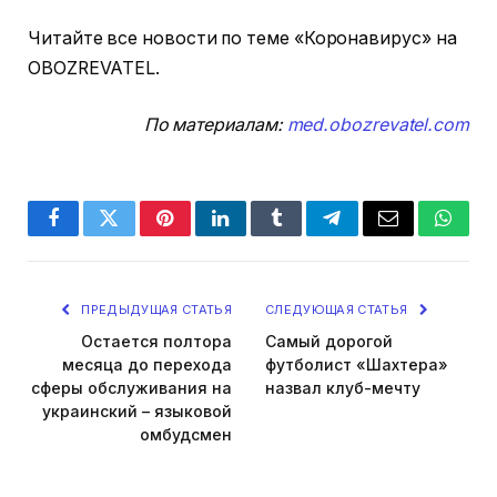
Читайте все новости по теме «Коронавирус» на
OBOZREVATEL.
По материалам:
med.obozrevatel.com
Facebook
Twitter
Pinterest
LinkedIn
Tumblr
Telegram
Email
Whats
ПРЕДЫДУЩАЯ СТАТЬЯ
СЛЕДУЮЩАЯ СТАТЬЯ
Остается полтора
Самый дорогой
месяца до перехода
футболист «Шахтера»
сферы обслуживания на
назвал клуб-мечту
украинский – языковой
омбудсмен