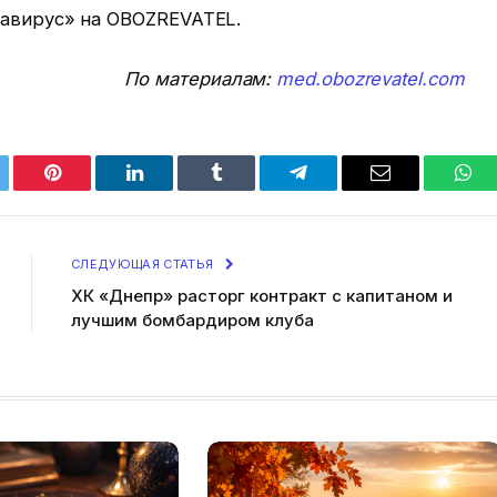
навирус» на OBOZREVATEL.
По материалам:
med.obozrevatel.com
tter
Pinterest
LinkedIn
Tumblr
Telegram
Email
Wha
СЛЕДУЮЩАЯ СТАТЬЯ
ХК «Днепр» расторг контракт с капитаном и
лучшим бомбардиром клуба