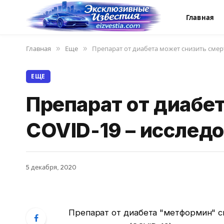
Главная
Главная
»
Еще
»
Препарат от диабета может снизить смер
ЕЩЕ
Препарат от диабе
COVID-19 – исслед
5 декабря, 2020
Препарат от диабета "метформин" с