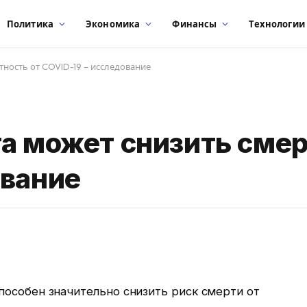
Политика
Экономика
Финансы
Технологии
тность от COVID-19 – исследование
та может снизить смер
ование
пособен значительно снизить риск смерти от