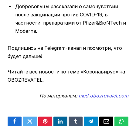
Добровольцы рассказали о самочувствии
после вакцинации против COVID-19, в
частности, препаратами от Pfizer&BioNTech и
Moderna.
Подпишись на Telegram-канал и посмотри, что
будет дальше!
Читайте все новости по теме «Коронавирус» на
OBOZREVATEL.
По материалам:
med.obozrevatel.com
Facebook
Twitter
Pinterest
LinkedIn
Tumblr
Telegram
Email
Whats