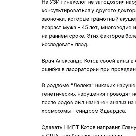
На УЗИ гинеколог не заподозрил нар
консультироваться у другого доктор
звоночки, которые грамотный акушер
возраст мужа – 45 лет, многоводие
на раннем сроке. Этих факторов бо
исследовать плод.
Врач Александр Котов своей вины в 
ошибка в лаборатории при проведен
В роддоме "Лелека" никаких нарушен
генетических нарушения проводят на
после родов был назначен анализ на
хромосомы – синдром Эдвардса.
Сдавать НИПТ Котов направил Елену
в США, где болезнь не выявили.