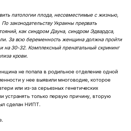
вить патологии плода, несовместимые с жизнью,
 По законодательству Украины прервать
тояний, как синдром Дауна, синдром Эдвардса,
ели. За всю беременность женщина должна пройти
20 и на 30-32. Комплексный пренатальный скрининг
лиза крови.
енщина не попала в родильное отделение одной
менности у нее выявили многоводие, которое
атери или из-за серьезных генетических
ли устранять только первую причину, вторую
был сделан НИПТ.
е.