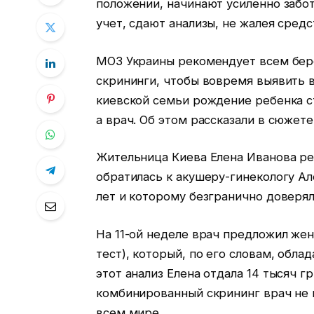
положении, начинают усиленно забот
учет, сдают анализы, не жалея средс
МОЗ Украины рекомендует всем бе
скрининги, чтобы вовремя выявить 
киевской семьи рождение ребенка ст
а врач. Об этом рассказали в сюжете
Жительница Киева Елена Иванова реш
обратилась к акушеру-гинекологу Ал
лет и которому безгранично доверял
На 11-ой неделе врач предложил же
тест), который, по его словам, обла
этот анализ Елена отдала 14 тысяч г
комбинированный скрининг врач не 
всем мире.