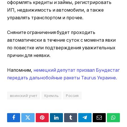
оформлять кредиты и займы, регистрировать
ИП, недвижимость и автомобили, а также
управлять транспортом и прочее.
Сняните ограничения будет проходить
автоматически в течение суток с момента явки
по повестке или подтверждения уважительных
причин для неявки.
Напомним,
немецкий депутат призвал Бундестаг
передать дальнобойные ракеты Taurus Украине.
воинский учет
Кремль
Россия
Facebook
Twitter
Pinterest
LinkedIn
Tumblr
Telegram
Email
Whats