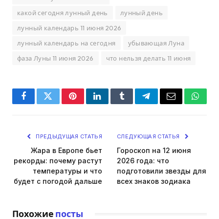
какой сегодня лунный день
лунный день
лунный календарь 11 июня 2026
лунный календарь на сегодня
убывающая Луна
фаза Луны 11 июня 2026
что нельзя делать 11 июня
Facebook
Twitter
Pinterest
LinkedIn
Tumblr
Telegram
Email
Whats
ПРЕДЫДУЩАЯ СТАТЬЯ
СЛЕДУЮЩАЯ СТАТЬЯ
Жара в Европе бьет
Гороскоп на 12 июня
рекорды: почему растут
2026 года: что
температуры и что
подготовили звезды для
будет с погодой дальше
всех знаков зодиака
Похожие
посты