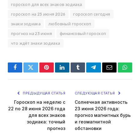
гороскоп для всех знаков зодиака
гороскоп на 23 июня 2026
гороскоп сегодня
знаки зодиака
любовный гороскоп
прогноз на 23 июня
финансовый гороскоп
что ждёт знаки зодиака
Facebook
Twitter
Pinterest
LinkedIn
Tumblr
Telegram
Email
Whats
ПРЕДЫДУЩАЯ СТАТЬЯ
СЛЕДУЮЩАЯ СТАТЬЯ
Гороскоп на неделю с
Солнечная активность
22 по 28 июня 2026 года
23 июня 2026 года:
для всех знаков
прогноз магнитных бурь
зодиака: точный
и геомагнитной
прогноз
обстановки