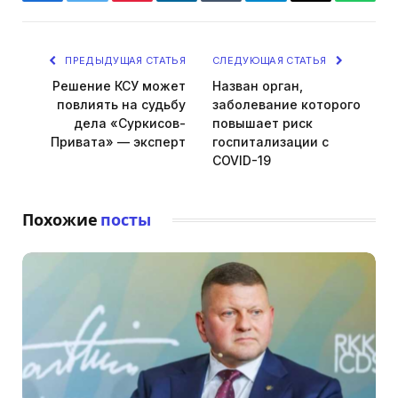
Facebook
Twitter
Pinterest
LinkedIn
Tumblr
Telegram
Email
Whats
ПРЕДЫДУЩАЯ СТАТЬЯ
СЛЕДУЮЩАЯ СТАТЬЯ
Решение КСУ может
Назван орган,
повлиять на судьбу
заболевание которого
дела «Суркисов-
повышает риск
Привата» — эксперт
госпитализации с
COVID-19
Похожие
посты