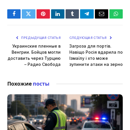
Facebook
Twitter
Pinterest
LinkedIn
Tumblr
Telegram
Email
Whats
ПРЕДЫДУЩАЯ СТАТЬЯ
СЛЕДУЮЩАЯ СТАТЬЯ
Украинские пленные в
Загроза для портів.
Венгрии. Бойцов могли
Навіщо Росія вдарила по
доставить через Турцию
Ізмаїлу і хто може
– Радио Свобода
зупинити атаки на зерно
Похожие
посты