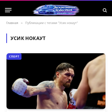
Главная
»
Публикации с тегами "Усик нокаут"
УСИК НОКАУТ
СПОРТ