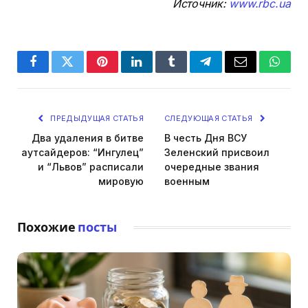
Источник:
www.rbc.ua
Facebook
Twitter
Pinterest
LinkedIn
Tumblr
Telegram
Email
Whats
ПРЕДЫДУЩАЯ СТАТЬЯ
СЛЕДУЮЩАЯ СТАТЬЯ
Два удаления в битве
В честь Дня ВСУ
аутсайдеров: “Ингулец”
Зеленский присвоил
и “Львов” расписали
очередные звания
мировую
военным
Похожие
посты